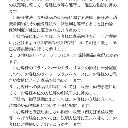
の販売等に際して、各種法令等を遵守し、適正な勧誘に努め
ます。
〇保険業法、金融商品の販売等に関する法律、保険法、消
費者契約法その他各種法令・諸規則を遵守することは勿論、
保険制度が健全に運営されるよう努めます。
〇販売等にあたっては、お客様に商品内容を正しくご理解
いただけるよう説明内容や説明方法について創意工夫し、適
正な募集活動を行って参ります。
２． お客様のライフ・プランに合った保険商品の勧誘に努め
ます。
〇お客様のプライバシーやモラルリスクの排除に十分配慮
しつつ、お客様のライフ・プランをベースに、お客様のご意
向や実情に合った商品を販売いたします。
３．お客様への商品説明等については、販売・勧誘形態に応
じて、お客様本位の方法等の創意工夫に努めます。
〇販売・勧誘活動にあたっては、お客様の立場に立って、
時間帯や勧誘場所について十分に配慮します。
〇お客様と直接対面しない勧誘・販売（例えば通信販売
等）を行う場合においては、説明方法等に工夫を凝らし、お
客様にご理解いただけるよう努力します。