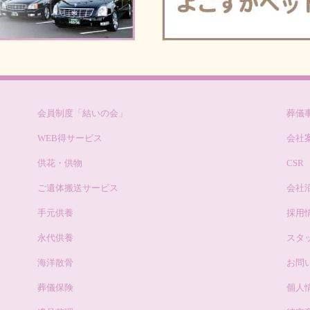
ンペーン」＆個別相談会開催
会・個別相談会」開催のお知ら
会員制度「結いの会」
葬儀
WEB得サービス
会社
供花・供物
CSR
ご遺体搬送サービス
会社
手元供養
採用
永代供養
スタ
海洋散骨
お問
葬儀保険
個人