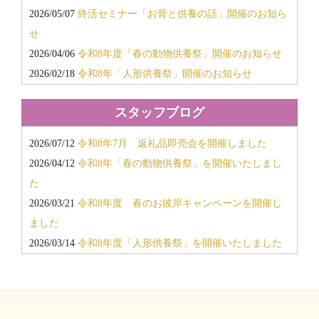
2016年11月
2026/05/07
終活セミナー「お骨と供養の話」開催のお知ら
2016年6月
せ
2015年12月
2026/04/06
令和8年度「春の動物供養祭」開催のお知らせ
2015年11月
2026/02/18
令和8年「人形供養祭」開催のお知らせ
2015年6月
2026/02/18
令和8年「春のお彼岸キャンペーン」開催のお
2014年12月
スタッフブログ
知らせ
2014年11月
2025/11/18
令和7年12月度「会館見学会・個別相談会」開
2014年6月
2026/07/12
令和8年7月 返礼品即売会を開催しました
催のお知らせ
2013年11月
2026/04/12
令和8年「春の動物供養祭」を開催いたしまし
2025/11/15
「返礼品超特価即売会」開催のお知らせ
2013年10月
た
2025/08/26
令和7年「秋のお彼岸キャンペーン」「10月個
2026/03/21
令和8年度 春のお彼岸キャンペーンを開催し
別相談会」開催のお知らせ
ました
2025/02/21
令和7年「春のお彼岸キャンペーン」＆個別相
2026/03/14
令和8年度「人形供養祭」を開催いたしました
談会開催のお知らせ
2025/11/25
令和7年11月 返礼品即売会を開催しました
2025/02/04
令和7年2月度「会館見学会・個別相談会」開催
2025/10/03
新しい霊柩車が納車されました/キャデラック2
のお知らせ
台