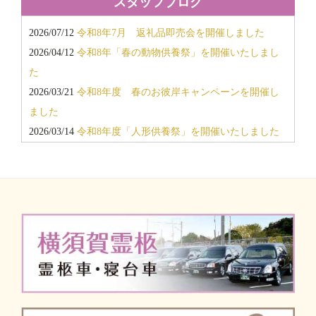
スタッフブログ
知らせ
2014年11月
2025/11/18
令和7年12月度「会館見学会・個別相談会」開
2014年6月
2026/07/12
令和8年7月 返礼品即売会を開催しました
催のお知らせ
2013年11月
2026/04/12
令和8年「春の動物供養祭」を開催いたしまし
2025/11/15
「返礼品超特価即売会」開催のお知らせ
2013年10月
た
2025/08/26
令和7年「秋のお彼岸キャンペーン」「10月個
2026/03/21
令和8年度 春のお彼岸キャンペーンを開催し
別相談会」開催のお知らせ
ました
2025/02/21
令和7年「春のお彼岸キャンペーン」＆個別相
2026/03/14
令和8年度「人形供養祭」を開催いたしました
談会開催のお知らせ
2025/11/25
令和7年11月 返礼品即売会を開催しました
2025/02/04
令和7年2月度「会館見学会・個別相談会」開催
2025/10/03
新しい霊柩車が納車されました/キャデラック2
のお知らせ
台
2025/09/22
令和7年度 秋のお彼岸キャンペーンを開催し
ました
2025/07/27
令和7年7月 返礼品即売会を開催しました
2025/04/27
令和7年「春の動物供養祭」を開催いたしまし
た
2025/03/18
令和7年度 春のお彼岸キャンペーンを開催し