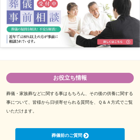
2023年1月
2022年12月
2022年11月
2022年8月
2022年6月
2022年4月
2022年3月
2022年1月
2021年12月
お役立ち情報
2021年9月
2021年7月
葬儀・家族葬などに関する事はもちろん、その後の供養に関する
2021年6月
事について、
皆様から日頃寄せられる質問を、Ｑ＆Ａ方式でご覧
2021年4月
いただけます。
2021年3月
2021年1月
葬儀前のご質問
2020年3月