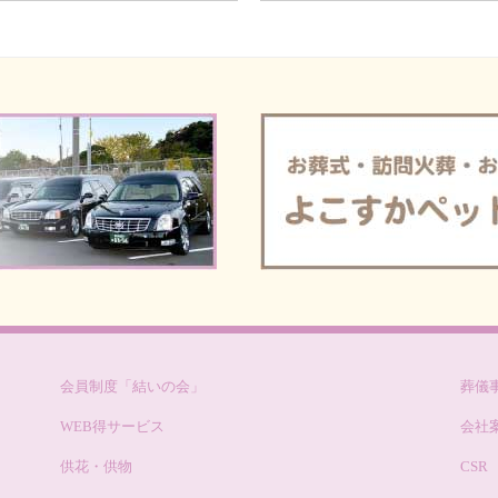
ンペーン」開催のお知らせ
2025/10/03
新しい霊柩車が納
会・個別相談会」開催のお知
2025/09/22
令和7年度 秋の
2025/07/27
令和7年7月 返
催のお知らせ
2025/04/27
令和7年「春の動
ペーン」「10月個別相談
2025/03/18
令和7年度 春の
ンペーン」＆個別相談会開催
会・個別相談会」開催のお知ら
会員制度「結いの会」
葬儀
WEB得サービス
会社
供花・供物
CSR